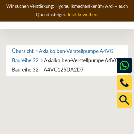
Zum
Wir suchen Verstärkung: Hydraulikmechaniker (m/w/d) – auch
Inhalt
Quereinsteiger.
Jetzt bewerben
.
Men
springen
Übersicht
Axialkolben-Verstellpumpe A4VG
Baureihe 32
Axialkolben-Verstellpumpe A4VG
Baureihe 32 – A4VG125DA2D7