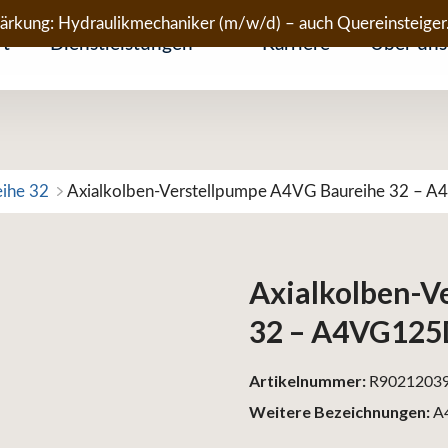
tärkung: Hydraulikmechaniker (m/w/d) – auch Quereinsteiger
rt
Dienstleistungen
Karriere
Über uns
eihe 32
Axialkolben-Verstellpumpe A4VG Baureihe 32 –
Axialkolben-V
32 – A4VG12
Artikelnummer:
R9021203
Weitere Bezeichnungen:
A