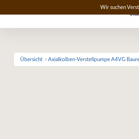
Zum
Wir suchen Vers
Sta
Inhalt
springen
Übersicht
Axialkolben-Verstellpumpe A4VG Baur