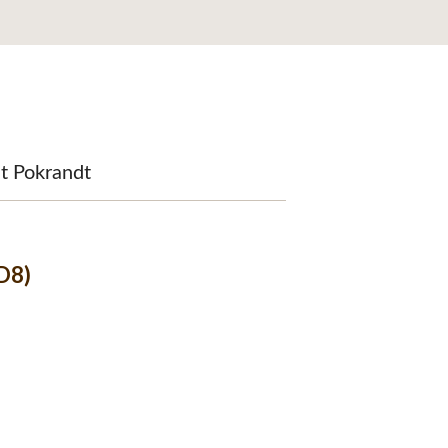
it Pokrandt
D8)