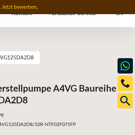
.
Jetzt bewerben
.
Kontakt
Ersatzteil-Service
EN
 A4VG125DA2D8
erstellpumpe A4VG Baureihe
5DA2D8
98
4VG125DA2D8/32R-NTF02F071FP