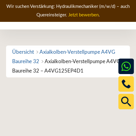
Zum
Wir suchen Verstärkung: Hydraulikmechaniker (m/w/d) – auch
Inhalt
Quereinsteiger.
Jetzt bewerben
.
Men
springen
Übersicht
Axialkolben-Verstellpumpe A4VG
Baureihe 32
Axialkolben-Verstellpumpe A4VG
Baureihe 32 – A4VG125EP4D1