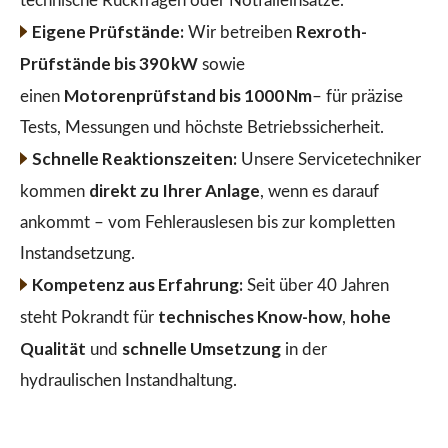
technische Rückfragen oder Notfalleinsätze.
Eigene Prüfstände:
Rexroth-
Wir betreiben
Prüfstände bis 390 kW
sowie
Motorenprüfstand bis 1000 Nm
einen
– für präzise
Tests, Messungen und höchste Betriebssicherheit.
Schnelle Reaktionszeiten:
Unsere Servicetechniker
direkt zu Ihrer Anlage
kommen
, wenn es darauf
ankommt – vom Fehlerauslesen bis zur kompletten
Instandsetzung.
Kompetenz aus Erfahrung:
Seit über 40 Jahren
technisches Know-how
hohe
steht Pokrandt für
,
Qualität
schnelle Umsetzung
und
in der
hydraulischen Instandhaltung.