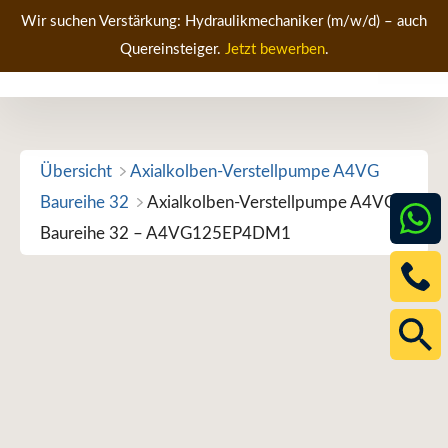
Zum
Wir suchen Verstärkung: Hydraulikmechaniker (m/w/d) – auch
Inhalt
Quereinsteiger.
Jetzt bewerben
.
Men
springen
Übersicht
Axialkolben-Verstellpumpe A4VG
Baureihe 32
Axialkolben-Verstellpumpe A4VG
Baureihe 32 – A4VG125EP4DM1