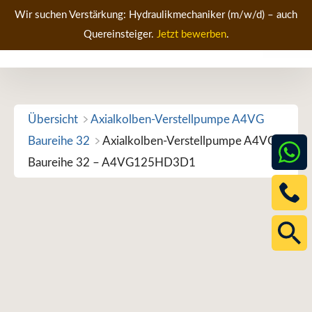
Zum
Wir suchen Verstärkung: Hydraulikmechaniker (m/w/d) – auch
Inhalt
Quereinsteiger.
Jetzt bewerben
.
Men
springen
Übersicht
Axialkolben-Verstellpumpe A4VG
Baureihe 32
Axialkolben-Verstellpumpe A4VG
Baureihe 32 – A4VG125HD3D1