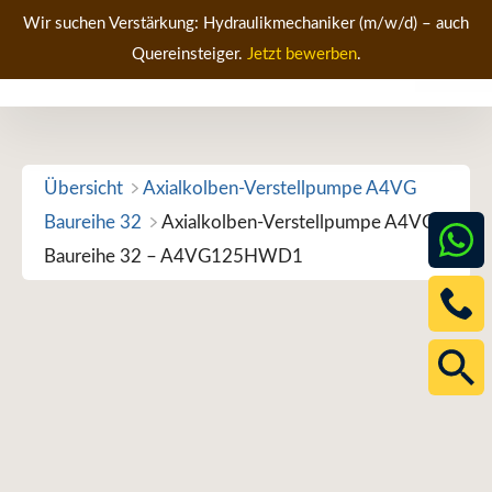
Zum
Wir suchen Verstärkung: Hydraulikmechaniker (m/w/d) – auch
Inhalt
Quereinsteiger.
Jetzt bewerben
.
Men
springen
Übersicht
Axialkolben-Verstellpumpe A4VG
Baureihe 32
Axialkolben-Verstellpumpe A4VG
Baureihe 32 – A4VG125HWD1