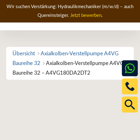
Zum
Wir suchen Verstärkung: Hydraulikmechaniker (m/w/d) – auch
Inhalt
Quereinsteiger.
Jetzt bewerben
.
Men
springen
Übersicht
Axialkolben-Verstellpumpe A4VG
Baureihe 32
Axialkolben-Verstellpumpe A4VG
Baureihe 32 – A4VG180DA2DT2