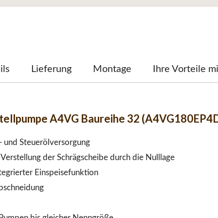
ils
Lieferung
Montage
Ihre Vorteile m
stellpumpe A4VG Baureihe 32 (A4VG180EP4
e- und Steuerölversorgung
Verstellung der Schrägscheibe durch die Nulllage
egrierter Einspeisefunktion
abschneidung
Pumpen bis gleicher Nenngröße