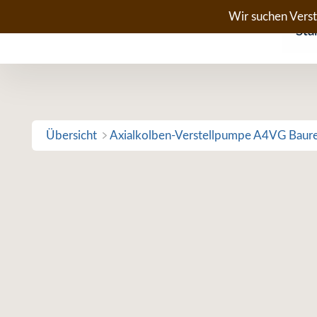
Zum
Wir suchen Vers
Sta
Inhalt
springen
Übersicht
Axialkolben-Verstellpumpe A4VG Baur