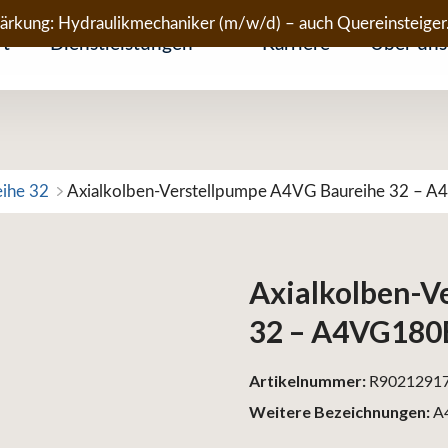
tärkung: Hydraulikmechaniker (m/w/d) – auch Quereinsteiger
rt
Dienstleistungen
Karriere
Über uns
eihe 32
Axialkolben-Verstellpumpe A4VG Baureihe 32 –
Axialkolben-V
32 – A4VG18
Artikelnummer:
R9021291
Weitere Bezeichnungen:
A