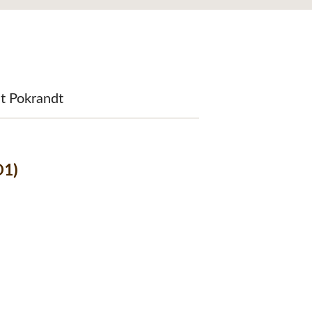
it Pokrandt
D1)