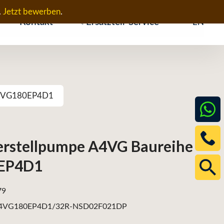
.
Jetzt bewerben
.
Kontakt
Ersatzteil-Service
EN
 A4VG180EP4D1
erstellpumpe A4VG Baureihe
0EP4D1
79
4VG180EP4D1/32R-NSD02F021DP