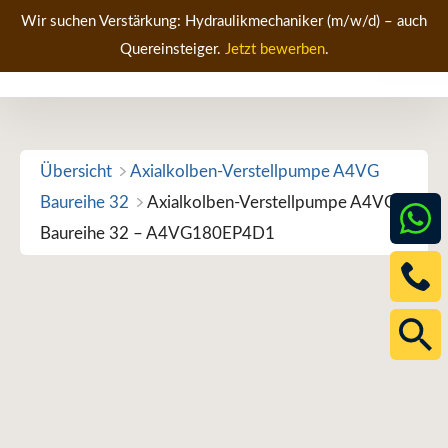
Zum
Wir suchen Verstärkung: Hydraulikmechaniker (m/w/d) – auch
Inhalt
Quereinsteiger.
Jetzt bewerben
.
Men
springen
Übersicht
Axialkolben-Verstellpumpe A4VG
Baureihe 32
Axialkolben-Verstellpumpe A4VG
Baureihe 32 – A4VG180EP4D1