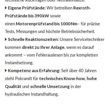
technische Rückfragen oder Notfalleinsätze.
Eigene Prüfstände:
Rexroth-
Wir betreiben
Prüfstände bis 390 kW
sowie
Motorenprüfstand bis 1000 Nm
einen
– für präzise
Tests, Messungen und höchste Betriebssicherheit.
Schnelle Reaktionszeiten:
Unsere Servicetechniker
direkt zu Ihrer Anlage
kommen
, wenn es darauf
ankommt – vom Fehlerauslesen bis zur kompletten
Instandsetzung.
Kompetenz aus Erfahrung:
Seit über 40 Jahren
technisches Know-how
hohe
steht Pokrandt für
,
Qualität
schnelle Umsetzung
und
in der
hydraulischen Instandhaltung.