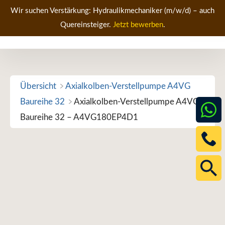
Zum
Wir suchen Verstärkung: Hydraulikmechaniker (m/w/d) – auch
Inhalt
Quereinsteiger.
Jetzt bewerben
.
Men
springen
Übersicht
Axialkolben-Verstellpumpe A4VG
Baureihe 32
Axialkolben-Verstellpumpe A4VG
Baureihe 32 – A4VG180EP4D1