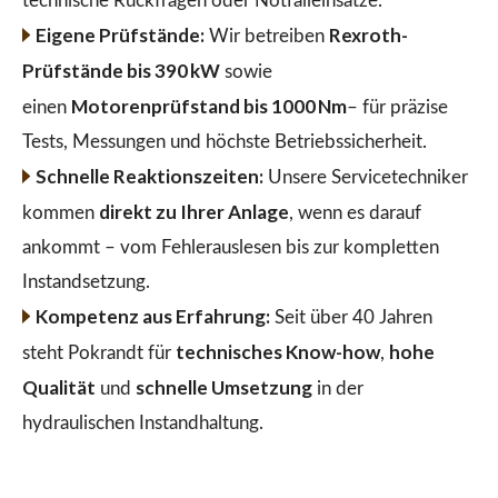
technische Rückfragen oder Notfalleinsätze.
Eigene Prüfstände:
Rexroth-
Wir betreiben
Prüfstände bis 390 kW
sowie
Motorenprüfstand bis 1000 Nm
einen
– für präzise
Tests, Messungen und höchste Betriebssicherheit.
Schnelle Reaktionszeiten:
Unsere Servicetechniker
direkt zu Ihrer Anlage
kommen
, wenn es darauf
ankommt – vom Fehlerauslesen bis zur kompletten
Instandsetzung.
Kompetenz aus Erfahrung:
Seit über 40 Jahren
technisches Know-how
hohe
steht Pokrandt für
,
Qualität
schnelle Umsetzung
und
in der
hydraulischen Instandhaltung.