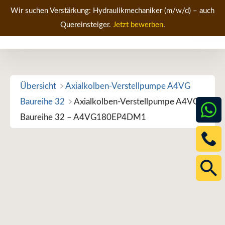
Zum
Wir suchen Verstärkung: Hydraulikmechaniker (m/w/d) – auch
Inhalt
Quereinsteiger.
Jetzt bewerben
.
Men
springen
Übersicht
Axialkolben-Verstellpumpe A4VG
Baureihe 32
Axialkolben-Verstellpumpe A4VG
Baureihe 32 – A4VG180EP4DM1