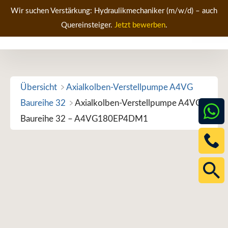
Zum
Wir suchen Verstärkung: Hydraulikmechaniker (m/w/d) – auch
Inhalt
Quereinsteiger.
Jetzt bewerben
.
Men
springen
Übersicht
Axialkolben-Verstellpumpe A4VG
Baureihe 32
Axialkolben-Verstellpumpe A4VG
Baureihe 32 – A4VG180EP4DM1