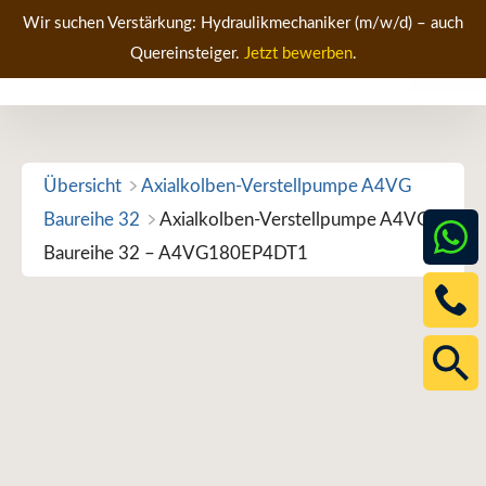
Zum
Wir suchen Verstärkung: Hydraulikmechaniker (m/w/d) – auch
Inhalt
Quereinsteiger.
Jetzt bewerben
.
Men
springen
Übersicht
Axialkolben-Verstellpumpe A4VG
Baureihe 32
Axialkolben-Verstellpumpe A4VG
Baureihe 32 – A4VG180EP4DT1