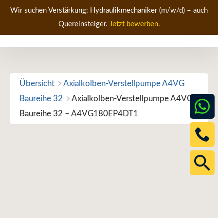
Zum
Wir suchen Verstärkung: Hydraulikmechaniker (m/w/d) – auch
Inhalt
Quereinsteiger.
Jetzt bewerben
.
Men
springen
Übersicht
Axialkolben-Verstellpumpe A4VG
Baureihe 32
Axialkolben-Verstellpumpe A4VG
Baureihe 32 – A4VG180EP4DT1