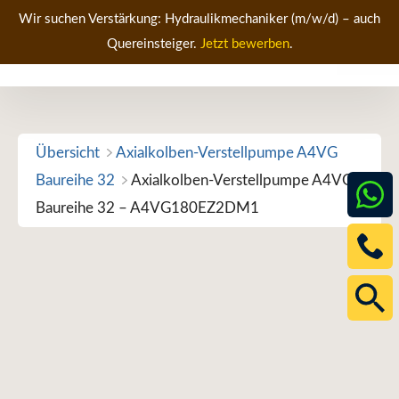
Zum
Wir suchen Verstärkung: Hydraulikmechaniker (m/w/d) – auch
Inhalt
Quereinsteiger.
Jetzt bewerben
.
Men
springen
Übersicht
Axialkolben-Verstellpumpe A4VG
Baureihe 32
Axialkolben-Verstellpumpe A4VG
Baureihe 32 – A4VG180EZ2DM1