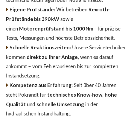
technische Rückfragen oder Notfalleinsätze.
Eigene Prüfstände:
Rexroth-
Wir betreiben
Prüfstände bis 390 kW
sowie
Motorenprüfstand bis 1000 Nm
einen
– für präzise
Tests, Messungen und höchste Betriebssicherheit.
Schnelle Reaktionszeiten:
Unsere Servicetechniker
direkt zu Ihrer Anlage
kommen
, wenn es darauf
ankommt – vom Fehlerauslesen bis zur kompletten
Instandsetzung.
Kompetenz aus Erfahrung:
Seit über 40 Jahren
technisches Know-how
hohe
steht Pokrandt für
,
Qualität
schnelle Umsetzung
und
in der
hydraulischen Instandhaltung.