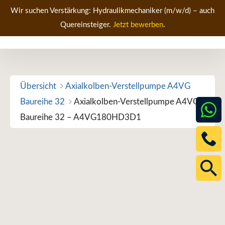
Zum
Wir suchen Verstärkung: Hydraulikmechaniker (m/w/d) – auch
Inhalt
Quereinsteiger.
Jetzt bewerben
.
Men
springen
Übersicht
Axialkolben-Verstellpumpe A4VG
Baureihe 32
Axialkolben-Verstellpumpe A4VG
Baureihe 32 – A4VG180HD3D1