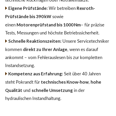
technische Rückfragen oder Notfalleinsätze.
Eigene Prüfstände:
Rexroth-
Wir betreiben
Prüfstände bis 390 kW
sowie
Motorenprüfstand bis 1000 Nm
einen
– für präzise
Tests, Messungen und höchste Betriebssicherheit.
Schnelle Reaktionszeiten:
Unsere Servicetechniker
direkt zu Ihrer Anlage
kommen
, wenn es darauf
ankommt – vom Fehlerauslesen bis zur kompletten
Instandsetzung.
Kompetenz aus Erfahrung:
Seit über 40 Jahren
technisches Know-how
hohe
steht Pokrandt für
,
Qualität
schnelle Umsetzung
und
in der
hydraulischen Instandhaltung.