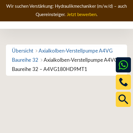
Zum
Wir suchen Verstärkung: Hydraulikmechaniker (m/w/d) – auch
Inhalt
Quereinsteiger.
Jetzt bewerben
.
Men
springen
Übersicht
Axialkolben-Verstellpumpe A4VG
Baureihe 32
Axialkolben-Verstellpumpe A4VG
Baureihe 32 – A4VG180HD9MT1