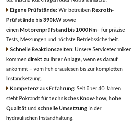
technische Rückfragen oder Notfalleinsätze.
Eigene Prüfstände:
Rexroth-
Wir betreiben
Prüfstände bis 390 kW
sowie
Motorenprüfstand bis 1000 Nm
einen
– für präzise
Tests, Messungen und höchste Betriebssicherheit.
Schnelle Reaktionszeiten:
Unsere Servicetechniker
direkt zu Ihrer Anlage
kommen
, wenn es darauf
ankommt – vom Fehlerauslesen bis zur kompletten
Instandsetzung.
Kompetenz aus Erfahrung:
Seit über 40 Jahren
technisches Know-how
hohe
steht Pokrandt für
,
Qualität
schnelle Umsetzung
und
in der
hydraulischen Instandhaltung.