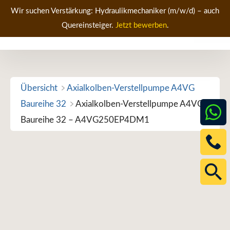
Zum
Wir suchen Verstärkung: Hydraulikmechaniker (m/w/d) – auch
Inhalt
Quereinsteiger.
Jetzt bewerben
.
Men
springen
Übersicht
Axialkolben-Verstellpumpe A4VG
Baureihe 32
Axialkolben-Verstellpumpe A4VG
Baureihe 32 – A4VG250EP4DM1