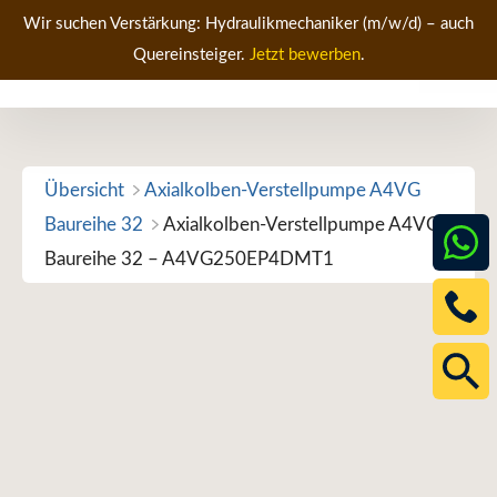
Zum
Wir suchen Verstärkung: Hydraulikmechaniker (m/w/d) – auch
Inhalt
Quereinsteiger.
Jetzt bewerben
.
Men
springen
Übersicht
Axialkolben-Verstellpumpe A4VG
Baureihe 32
Axialkolben-Verstellpumpe A4VG
Baureihe 32 – A4VG250EP4DMT1