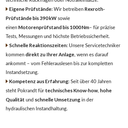
technische Rückfragen oder Notfalleinsätze.
Eigene Prüfstände:
Rexroth-
Wir betreiben
Prüfstände bis 390 kW
sowie
Motorenprüfstand bis 1000 Nm
einen
– für präzise
Tests, Messungen und höchste Betriebssicherheit.
Schnelle Reaktionszeiten:
Unsere Servicetechniker
direkt zu Ihrer Anlage
kommen
, wenn es darauf
ankommt – vom Fehlerauslesen bis zur kompletten
Instandsetzung.
Kompetenz aus Erfahrung:
Seit über 40 Jahren
technisches Know-how
hohe
steht Pokrandt für
,
Qualität
schnelle Umsetzung
und
in der
hydraulischen Instandhaltung.