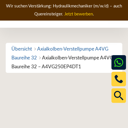
Zum
Wir suchen Verstärkung: Hydraulikmechaniker (m/w/d) – auch
Inhalt
Quereinsteiger.
Jetzt bewerben
.
Men
springen
Übersicht
Axialkolben-Verstellpumpe A4VG
Baureihe 32
Axialkolben-Verstellpumpe A4VG
Baureihe 32 – A4VG250EP4DT1