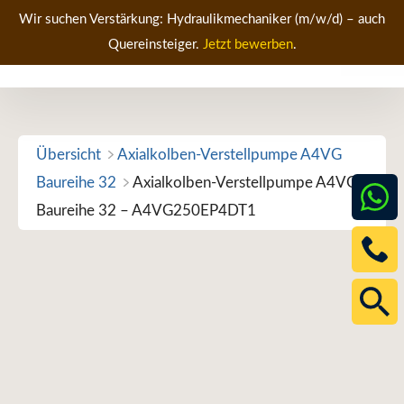
Zum
Wir suchen Verstärkung: Hydraulikmechaniker (m/w/d) – auch
Inhalt
Quereinsteiger.
Jetzt bewerben
.
Men
springen
Übersicht
Axialkolben-Verstellpumpe A4VG
Baureihe 32
Axialkolben-Verstellpumpe A4VG
Baureihe 32 – A4VG250EP4DT1