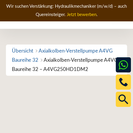
Zum
Wir suchen Verstärkung: Hydraulikmechaniker (m/w/d) – auch
Inhalt
Quereinsteiger.
Jetzt bewerben
.
Men
springen
Übersicht
Axialkolben-Verstellpumpe A4VG
Baureihe 32
Axialkolben-Verstellpumpe A4VG
Baureihe 32 – A4VG250HD1DM2