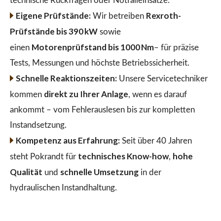
technische Rückfragen oder Notfalleinsätze.
Eigene Prüfstände:
Rexroth-
Wir betreiben
Prüfstände bis 390 kW
sowie
Motorenprüfstand bis 1000 Nm
einen
– für präzise
Tests, Messungen und höchste Betriebssicherheit.
Schnelle Reaktionszeiten:
Unsere Servicetechniker
direkt zu Ihrer Anlage
kommen
, wenn es darauf
ankommt – vom Fehlerauslesen bis zur kompletten
Instandsetzung.
Kompetenz aus Erfahrung:
Seit über 40 Jahren
technisches Know-how
hohe
steht Pokrandt für
,
Qualität
schnelle Umsetzung
und
in der
hydraulischen Instandhaltung.