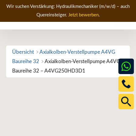
Zum
Wir suchen Verstärkung: Hydraulikmechaniker (m/w/d) – auch
Inhalt
Quereinsteiger.
Jetzt bewerben
.
Men
springen
Übersicht
Axialkolben-Verstellpumpe A4VG
Baureihe 32
Axialkolben-Verstellpumpe A4VG
Baureihe 32 – A4VG250HD3D1