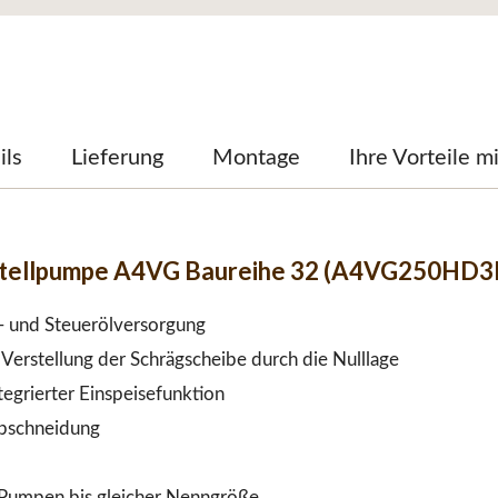
ils
Lieferung
Montage
Ihre Vorteile m
stellpumpe A4VG Baureihe 32 (A4VG250HD
e- und Steuerölversorgung
Verstellung der Schrägscheibe durch die Nulllage
egrierter Einspeisefunktion
abschneidung
Pumpen bis gleicher Nenngröße