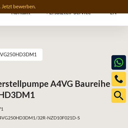
.
Jetzt bewerben
.
Kontakt
Ersatzteil-Service
EN
– A4VG250HD3DM1
erstellpumpe A4VG Baureihe
0HD3DM1
71
4VG250HD3DM1/32R-NZD10F021D-S