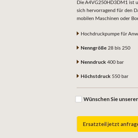
Die A4VG250HD3DM1 ist univ
sich hervorragend für den D
mobilen Maschinen oder Bo
Hochdruckpumpe für Anwe
Nenngröße
28 bis 250
Nenndruck
400 bar
Höchstdruck
550 bar
Wünschen Sie unseren
Ersatzteil jetzt anfra