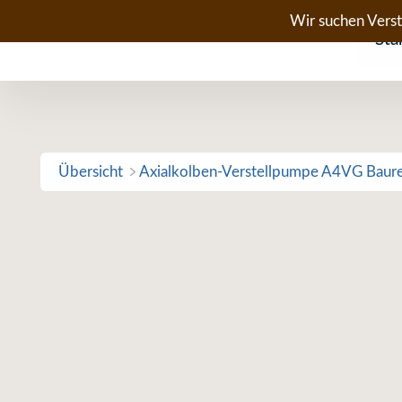
Zum
Wir suchen Vers
Sta
Inhalt
springen
Übersicht
Axialkolben-Verstellpumpe A4VG Baur