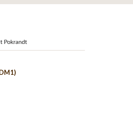
it Pokrandt
3DM1)