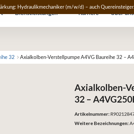
tärkung: Hydraulikmechaniker (m/w/d) – auch Quereinsteiger
rt
Dienstleistungen
Karriere
Über uns
eihe 32
Axialkolben-Verstellpumpe A4VG Baureihe 32 
Axialkolben-V
32 – A4VG25
Artikelnummer:
R9021284
Weitere Bezeichnungen:
A