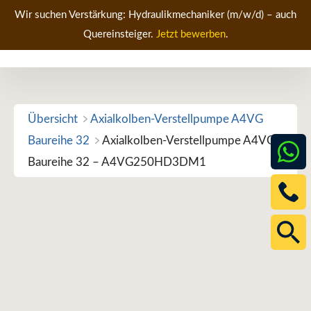
Zum
Wir suchen Verstärkung: Hydraulikmechaniker (m/w/d) – auch
Inhalt
Quereinsteiger.
Jetzt bewerben
.
Men
springen
Übersicht
Axialkolben-Verstellpumpe A4VG
Baureihe 32
Axialkolben-Verstellpumpe A4VG
Baureihe 32 – A4VG250HD3DM1