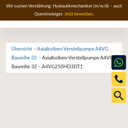
Zum
Wir suchen Verstärkung: Hydraulikmechaniker (m/w/d) – auch
Inhalt
Quereinsteiger.
Jetzt bewerben
.
Men
springen
Übersicht
Axialkolben-Verstellpumpe A4VG
Baureihe 32
Axialkolben-Verstellpumpe A4VG
Baureihe 32 – A4VG250HD3DT1