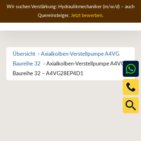
Zum
Wir suchen Verstärkung: Hydraulikmechaniker (m/w/d) – auch
Inhalt
Quereinsteiger.
Jetzt bewerben
.
Men
springen
Übersicht
Axialkolben-Verstellpumpe A4VG
Baureihe 32
Axialkolben-Verstellpumpe A4VG
Baureihe 32 – A4VG28EP4D1