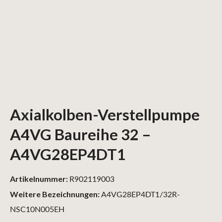
Axialkolben-Verstellpumpe
A4VG Baureihe 32 –
A4VG28EP4DT1
Artikelnummer:
R902119003
Weitere Bezeichnungen:
A4VG28EP4DT1/32R-
NSC10N005EH