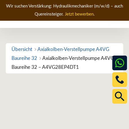
Zum
Wir suchen Verstärkung: Hydraulikmechaniker (m/w/d) – auch
Inhalt
Quereinsteiger.
Jetzt bewerben
.
Men
springen
Übersicht
Axialkolben-Verstellpumpe A4VG
Baureihe 32
Axialkolben-Verstellpumpe A4VG
Baureihe 32 – A4VG28EP4DT1