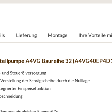
ils
Lieferung
Montage
Ihre Vorteile m
stellpumpe A4VG Baureihe 32 (A4VG40EP4D
e- und Steuerölversorgung
Verstellung der Schrägscheibe durch die Nulllage
egrierter Einspeisefunktion
abschneidung
Pumpen bis gleicher Nenngröße