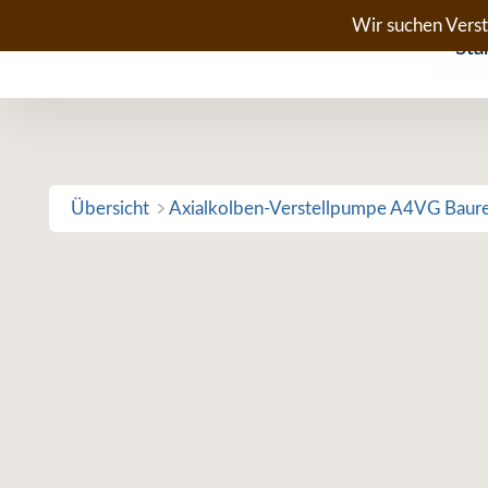
Zum
Wir suchen Vers
Sta
Inhalt
springen
Übersicht
Axialkolben-Verstellpumpe A4VG Baur