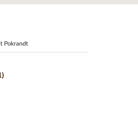
it Pokrandt
1)