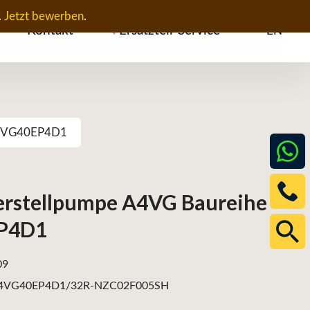
.
Jetzt bewerben
.
Kontakt
Ersatzteil-Service
EN
 A4VG40EP4D1
erstellpumpe A4VG Baureihe
EP4D1
09
4VG40EP4D1/32R-NZC02F005SH