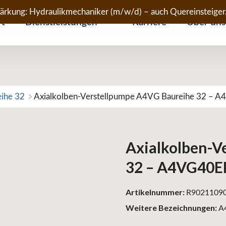
tärkung: Hydraulikmechaniker (m/w/d) – auch Quereinsteiger
rt
Dienstleistungen
Karriere
Über uns
eihe 32
Axialkolben-Verstellpumpe A4VG Baureihe 32 –
Axialkolben-V
32 – A4VG40
Artikelnummer:
R9021109
Weitere Bezeichnungen:
A