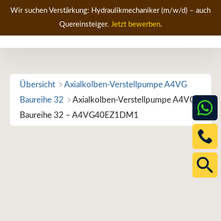
Zum
Wir suchen Verstärkung: Hydraulikmechaniker (m/w/d) – auch
Inhalt
Quereinsteiger.
Jetzt bewerben
.
Men
springen
Übersicht
Axialkolben-Verstellpumpe A4VG
Baureihe 32
Axialkolben-Verstellpumpe A4VG
Baureihe 32 – A4VG40EZ1DM1