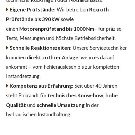
technische Rückfragen oder Notfalleinsätze.
Eigene Prüfstände:
Rexroth-
Wir betreiben
Prüfstände bis 390 kW
sowie
Motorenprüfstand bis 1000 Nm
einen
– für präzise
Tests, Messungen und höchste Betriebssicherheit.
Schnelle Reaktionszeiten:
Unsere Servicetechniker
direkt zu Ihrer Anlage
kommen
, wenn es darauf
ankommt – vom Fehlerauslesen bis zur kompletten
Instandsetzung.
Kompetenz aus Erfahrung:
Seit über 40 Jahren
technisches Know-how
hohe
steht Pokrandt für
,
Qualität
schnelle Umsetzung
und
in der
hydraulischen Instandhaltung.