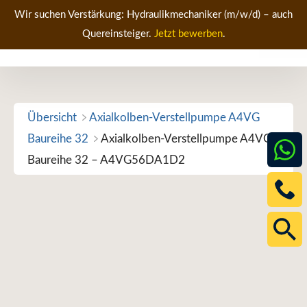
Zum
Wir suchen Verstärkung: Hydraulikmechaniker (m/w/d) – auch
Inhalt
Quereinsteiger.
Jetzt bewerben
.
Men
springen
Übersicht
Axialkolben-Verstellpumpe A4VG
Baureihe 32
Axialkolben-Verstellpumpe A4VG
Baureihe 32 – A4VG56DA1D2