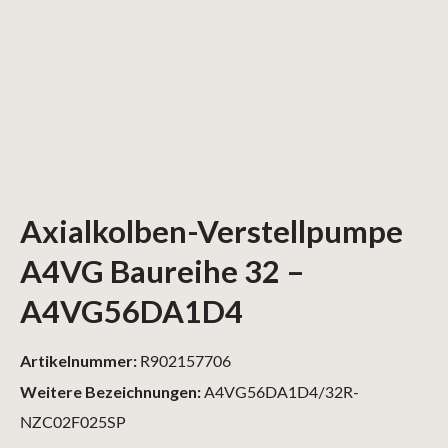
Axialkolben-Verstellpumpe
A4VG Baureihe 32 –
A4VG56DA1D4
Artikelnummer:
R902157706
Weitere Bezeichnungen:
A4VG56DA1D4/32R-
NZC02F025SP