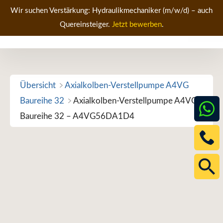
Zum
Wir suchen Verstärkung: Hydraulikmechaniker (m/w/d) – auch
Inhalt
Quereinsteiger.
Jetzt bewerben
.
Men
springen
Übersicht
Axialkolben-Verstellpumpe A4VG
Baureihe 32
Axialkolben-Verstellpumpe A4VG
Baureihe 32 – A4VG56DA1D4