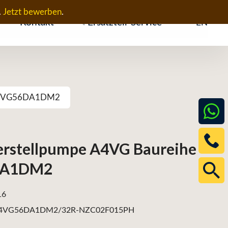
.
Jetzt bewerben
.
Kontakt
Ersatzteil-Service
EN
– A4VG56DA1DM2
erstellpumpe A4VG Baureihe
DA1DM2
16
4VG56DA1DM2/32R-NZC02F015PH