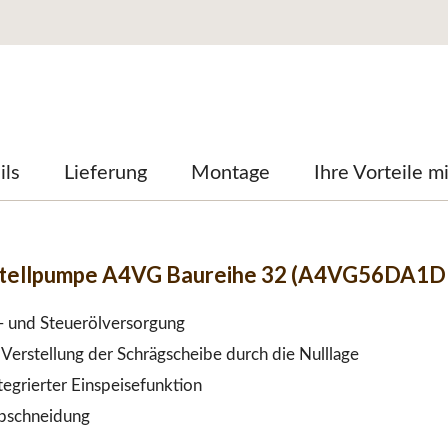
ils
Lieferung
Montage
Ihre Vorteile m
stellpumpe A4VG Baureihe 32 (A4VG56DA1
e- und Steuerölversorgung
Verstellung der Schrägscheibe durch die Nulllage
egrierter Einspeisefunktion
abschneidung