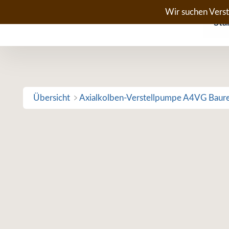
Zum
Wir suchen Vers
Sta
Inhalt
springen
Übersicht
Axialkolben-Verstellpumpe A4VG Baur