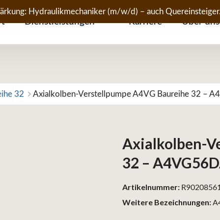
tärkung: Hydraulikmechaniker (m/w/d) – auch Quereinsteiger
rt
Dienstleistungen
Karriere
Über uns
eihe 32
Axialkolben-Verstellpumpe A4VG Baureihe 32 
Axialkolben-V
32 – A4VG56
Artikelnummer:
R9020856
Weitere Bezeichnungen:
A