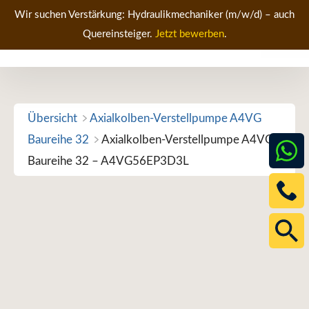
Zum
Wir suchen Verstärkung: Hydraulikmechaniker (m/w/d) – auch
Inhalt
Quereinsteiger.
Jetzt bewerben
.
Men
springen
Übersicht
Axialkolben-Verstellpumpe A4VG
Baureihe 32
Axialkolben-Verstellpumpe A4VG
Baureihe 32 – A4VG56EP3D3L