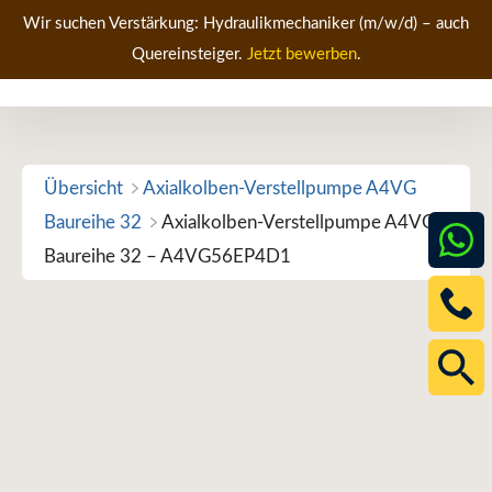
Zum
Wir suchen Verstärkung: Hydraulikmechaniker (m/w/d) – auch
Inhalt
Quereinsteiger.
Jetzt bewerben
.
Men
springen
Übersicht
Axialkolben-Verstellpumpe A4VG
Baureihe 32
Axialkolben-Verstellpumpe A4VG
Baureihe 32 – A4VG56EP4D1