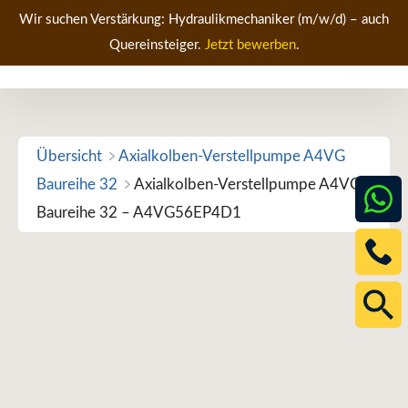
Zum
Wir suchen Verstärkung: Hydraulikmechaniker (m/w/d) – auch
Inhalt
Quereinsteiger.
Jetzt bewerben
.
Men
springen
Übersicht
Axialkolben-Verstellpumpe A4VG
Baureihe 32
Axialkolben-Verstellpumpe A4VG
Baureihe 32 – A4VG56EP4D1