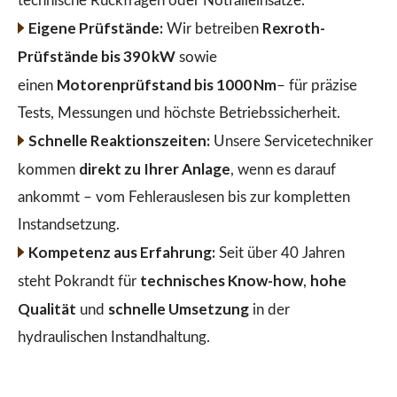
technische Rückfragen oder Notfalleinsätze.
Eigene Prüfstände:
Rexroth-
Wir betreiben
Prüfstände bis 390 kW
sowie
Motorenprüfstand bis 1000 Nm
einen
– für präzise
Tests, Messungen und höchste Betriebssicherheit.
Schnelle Reaktionszeiten:
Unsere Servicetechniker
direkt zu Ihrer Anlage
kommen
, wenn es darauf
ankommt – vom Fehlerauslesen bis zur kompletten
Instandsetzung.
Kompetenz aus Erfahrung:
Seit über 40 Jahren
technisches Know-how
hohe
steht Pokrandt für
,
Qualität
schnelle Umsetzung
und
in der
hydraulischen Instandhaltung.