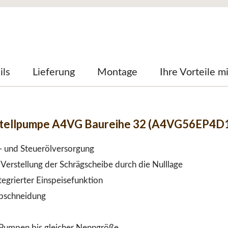
ils
Lieferung
Montage
Ihre Vorteile m
stellpumpe A4VG Baureihe 32 (A4VG56EP4D
e- und Steuerölversorgung
Verstellung der Schrägscheibe durch die Nulllage
egrierter Einspeisefunktion
abschneidung
Pumpen bis gleicher Nenngröße