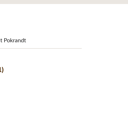
it Pokrandt
1)