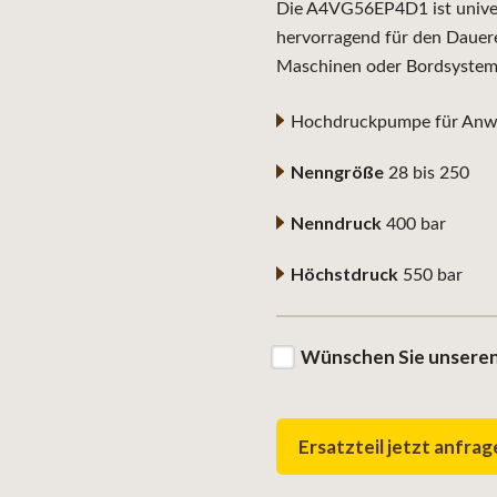
Die A4VG56EP4D1 ist univers
hervorragend für den Dauere
Maschinen oder Bordsystem
Hochdruckpumpe für Anwe
Nenngröße
28 bis 250
Nenndruck
400 bar
Höchstdruck
550 bar
Wünschen Sie unseren
Ersatzteil jetzt anfra