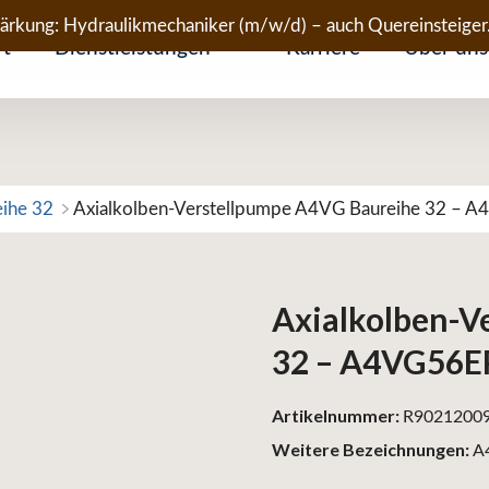
tärkung: Hydraulikmechaniker (m/w/d) – auch Quereinsteiger
rt
Dienstleistungen
Karriere
Über uns
eihe 32
Axialkolben-Verstellpumpe A4VG Baureihe 32 –
Axialkolben-V
32 – A4VG56
Artikelnummer:
R9021200
Weitere Bezeichnungen:
A