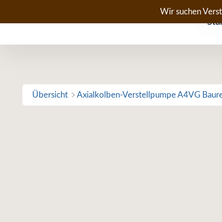
Zum
Wir suchen Vers
Sta
Inhalt
springen
Übersicht
Axialkolben-Verstellpumpe A4VG Baur