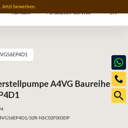
.
Jetzt bewerben
.
Kontakt
Ersatzteil-Service
EN
 A4VG56EP4D1
erstellpumpe A4VG Baureihe
EP4D1
94
4VG56EP4D1/32R-NSC02F003DP