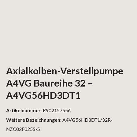
Axialkolben-Verstellpumpe
A4VG Baureihe 32 –
A4VG56HD3DT1
Artikelnummer:
R902157556
Weitere Bezeichnungen:
A4VG56HD3DT1/32R-
NZC02F025S-S