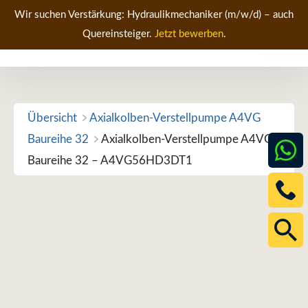
Zum
Wir suchen Verstärkung: Hydraulikmechaniker (m/w/d) – auch
Inhalt
Quereinsteiger.
Jetzt bewerben
.
Men
springen
Übersicht
Axialkolben-Verstellpumpe A4VG
Baureihe 32
Axialkolben-Verstellpumpe A4VG
Baureihe 32 – A4VG56HD3DT1