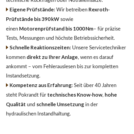
technische Rückfragen oder Notfalleinsätze.
Eigene Prüfstände:
Rexroth-
Wir betreiben
Prüfstände bis 390 kW
sowie
Motorenprüfstand bis 1000 Nm
einen
– für präzise
Tests, Messungen und höchste Betriebssicherheit.
Schnelle Reaktionszeiten:
Unsere Servicetechniker
direkt zu Ihrer Anlage
kommen
, wenn es darauf
ankommt – vom Fehlerauslesen bis zur kompletten
Instandsetzung.
Kompetenz aus Erfahrung:
Seit über 40 Jahren
technisches Know-how
hohe
steht Pokrandt für
,
Qualität
schnelle Umsetzung
und
in der
hydraulischen Instandhaltung.