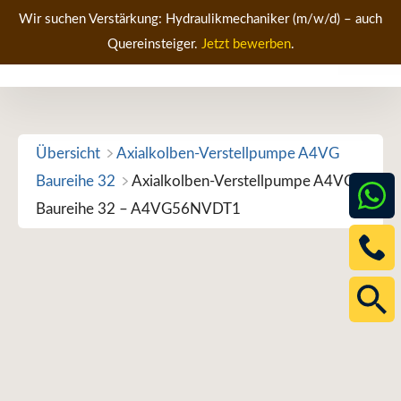
Zum
Wir suchen Verstärkung: Hydraulikmechaniker (m/w/d) – auch
Inhalt
Quereinsteiger.
Jetzt bewerben
.
Men
springen
Übersicht
Axialkolben-Verstellpumpe A4VG
Baureihe 32
Axialkolben-Verstellpumpe A4VG
Baureihe 32 – A4VG56NVDT1