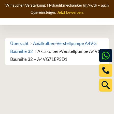
Zum
Wir suchen Verstärkung: Hydraulikmechaniker (m/w/d) – auch
Inhalt
Quereinsteiger.
Jetzt bewerben
.
Men
springen
Übersicht
Axialkolben-Verstellpumpe A4VG
Baureihe 32
Axialkolben-Verstellpumpe A4VG
Baureihe 32 – A4VG71EP3D1