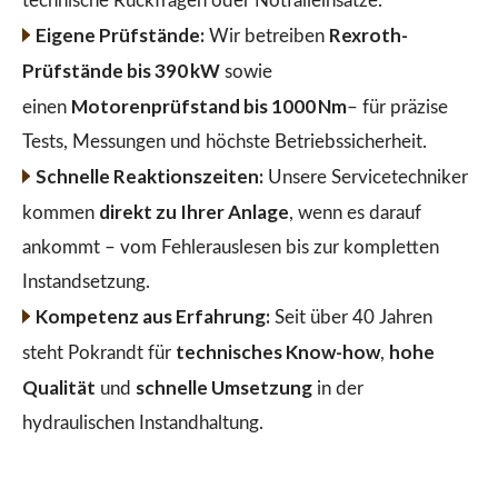
technische Rückfragen oder Notfalleinsätze.
Eigene Prüfstände:
Rexroth-
Wir betreiben
Prüfstände bis 390 kW
sowie
Motorenprüfstand bis 1000 Nm
einen
– für präzise
Tests, Messungen und höchste Betriebssicherheit.
Schnelle Reaktionszeiten:
Unsere Servicetechniker
direkt zu Ihrer Anlage
kommen
, wenn es darauf
ankommt – vom Fehlerauslesen bis zur kompletten
Instandsetzung.
Kompetenz aus Erfahrung:
Seit über 40 Jahren
technisches Know-how
hohe
steht Pokrandt für
,
Qualität
schnelle Umsetzung
und
in der
hydraulischen Instandhaltung.