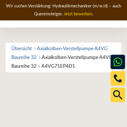
Zum
Wir suchen Verstärkung: Hydraulikmechaniker (m/w/d) – auch
Inhalt
Quereinsteiger.
Jetzt bewerben
.
Men
springen
Übersicht
Axialkolben-Verstellpumpe A4VG
Baureihe 32
Axialkolben-Verstellpumpe A4VG
Baureihe 32 – A4VG71EP4D1