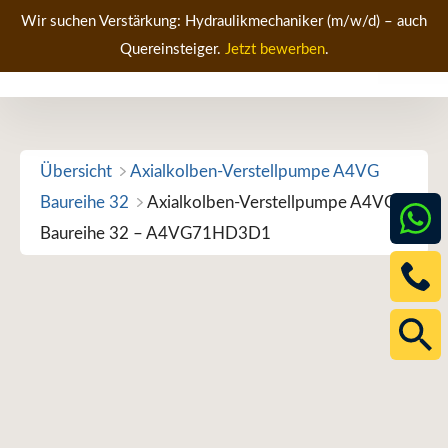
Zum
Wir suchen Verstärkung: Hydraulikmechaniker (m/w/d) – auch
Inhalt
Quereinsteiger.
Jetzt bewerben
.
Men
springen
Übersicht
Axialkolben-Verstellpumpe A4VG
Baureihe 32
Axialkolben-Verstellpumpe A4VG
Baureihe 32 – A4VG71HD3D1