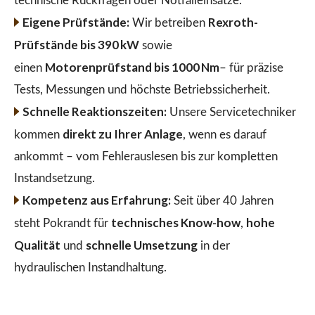
technische Rückfragen oder Notfalleinsätze.
Eigene Prüfstände:
Rexroth-
Wir betreiben
Prüfstände bis 390 kW
sowie
Motorenprüfstand bis 1000 Nm
einen
– für präzise
Tests, Messungen und höchste Betriebssicherheit.
Schnelle Reaktionszeiten:
Unsere Servicetechniker
direkt zu Ihrer Anlage
kommen
, wenn es darauf
ankommt – vom Fehlerauslesen bis zur kompletten
Instandsetzung.
Kompetenz aus Erfahrung:
Seit über 40 Jahren
technisches Know-how
hohe
steht Pokrandt für
,
Qualität
schnelle Umsetzung
und
in der
hydraulischen Instandhaltung.