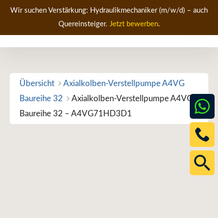
Zum
Wir suchen Verstärkung: Hydraulikmechaniker (m/w/d) – auch
Inhalt
Quereinsteiger.
Jetzt bewerben
.
Men
springen
Übersicht
Axialkolben-Verstellpumpe A4VG
Baureihe 32
Axialkolben-Verstellpumpe A4VG
Baureihe 32 – A4VG71HD3D1