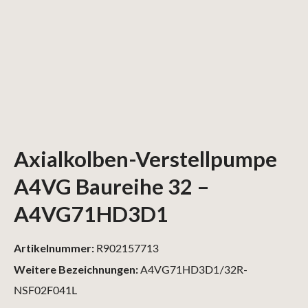
Axialkolben-Verstellpumpe
A4VG Baureihe 32 –
A4VG71HD3D1
Artikelnummer:
R902157713
Weitere Bezeichnungen:
A4VG71HD3D1/32R-
NSF02F041L