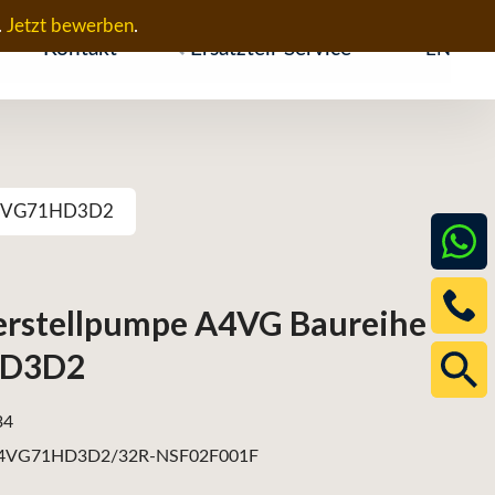
.
Jetzt bewerben
.
Kontakt
Ersatzteil-Service
EN
 A4VG71HD3D2
erstellpumpe A4VG Baureihe
HD3D2
34
4VG71HD3D2/32R-NSF02F001F