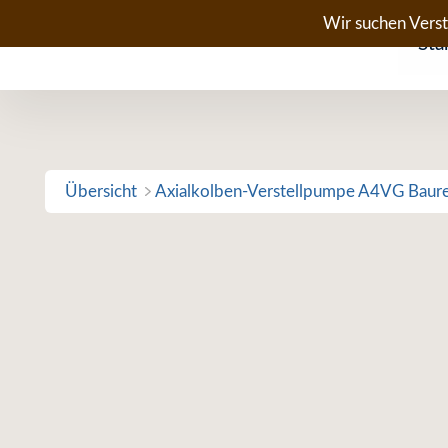
Zum
Wir suchen Vers
Sta
Inhalt
springen
Übersicht
Axialkolben-Verstellpumpe A4VG Baur