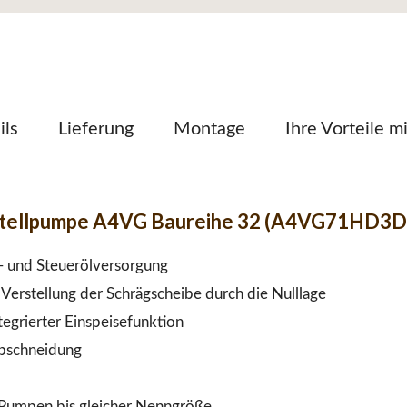
ils
Lieferung
Montage
Ihre Vorteile m
stellpumpe A4VG Baureihe 32 (A4VG71HD3D
e- und Steuerölversorgung
Verstellung der Schrägscheibe durch die Nulllage
egrierter Einspeisefunktion
abschneidung
Pumpen bis gleicher Nenngröße