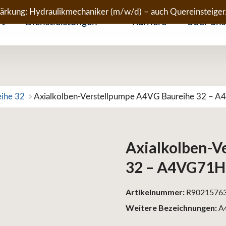
tärkung: Hydraulikmechaniker (m/w/d) – auch Quereinsteiger
rt
Dienstleistungen
Karriere
Über uns
eihe 32
Axialkolben-Verstellpumpe A4VG Baureihe 32 –
Axialkolben-V
32 – A4VG71
Artikelnummer:
R9021576
Weitere Bezeichnungen:
A