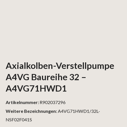
Axialkolben-Verstellpumpe
A4VG Baureihe 32 –
A4VG71HWD1
Artikelnummer:
R902037296
Weitere Bezeichnungen:
A4VG71HWD1/32L-
NSF02F041S