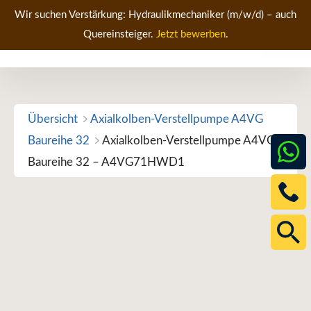
Zum
Wir suchen Verstärkung: Hydraulikmechaniker (m/w/d) – auch
Inhalt
Quereinsteiger.
Jetzt bewerben
.
Men
springen
Übersicht
Axialkolben-Verstellpumpe A4VG
Baureihe 32
Axialkolben-Verstellpumpe A4VG
Baureihe 32 – A4VG71HWD1