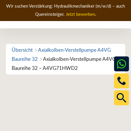
Zum
Wir suchen Verstärkung: Hydraulikmechaniker (m/w/d) – auch
Inhalt
Quereinsteiger.
Jetzt bewerben
.
Men
springen
Übersicht
Axialkolben-Verstellpumpe A4VG
Baureihe 32
Axialkolben-Verstellpumpe A4VG
Baureihe 32 – A4VG71HWD2