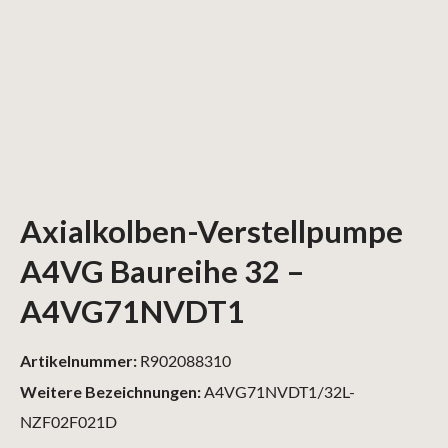
Axialkolben-Verstellpumpe
A4VG Baureihe 32 –
A4VG71NVDT1
Artikelnummer:
R902088310
Weitere Bezeichnungen:
A4VG71NVDT1/32L-
NZF02F021D