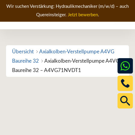
Zum
Wir suchen Verstärkung: Hydraulikmechaniker (m/w/d) – auch
Inhalt
Quereinsteiger.
Jetzt bewerben
.
Men
springen
Übersicht
Axialkolben-Verstellpumpe A4VG
Baureihe 32
Axialkolben-Verstellpumpe A4VG
Baureihe 32 – A4VG71NVDT1