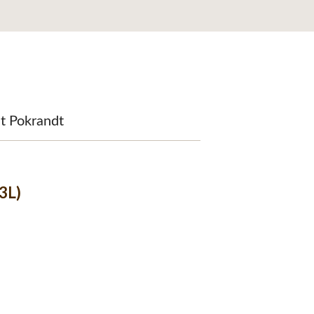
it Pokrandt
3L)