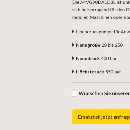
Die A4VG90DA1D3L ist univer
sich hervorragend für den D
mobilen Maschinen oder Bo
Hochdruckpumpe für Anwe
Nenngröße
28 bis 250
Nenndruck
400 bar
Höchstdruck
550 bar
Wünschen Sie unseren
Ersatzteil jetzt anfra