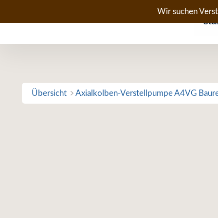
Zum
Wir suchen Vers
Sta
Inhalt
springen
Übersicht
Axialkolben-Verstellpumpe A4VG Baur