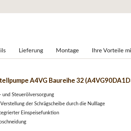
ils
Lieferung
Montage
Ihre Vorteile m
stellpumpe A4VG Baureihe 32 (A4VG90DA1D
e- und Steuerölversorgung
Verstellung der Schrägscheibe durch die Nulllage
egrierter Einspeisefunktion
abschneidung