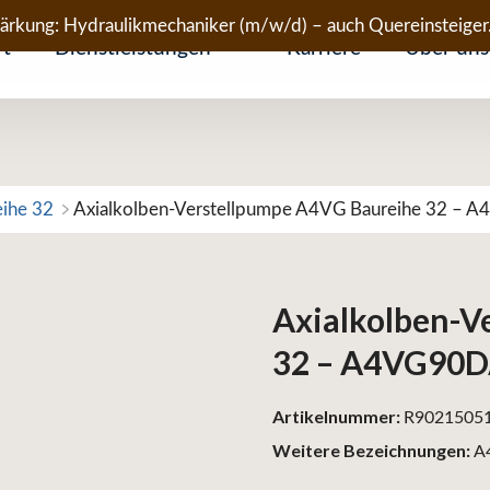
tärkung: Hydraulikmechaniker (m/w/d) – auch Quereinsteiger
rt
Dienstleistungen
Karriere
Über uns
eihe 32
Axialkolben-Verstellpumpe A4VG Baureihe 32 –
Axialkolben-V
32 – A4VG90
Artikelnummer:
R9021505
Weitere Bezeichnungen:
A