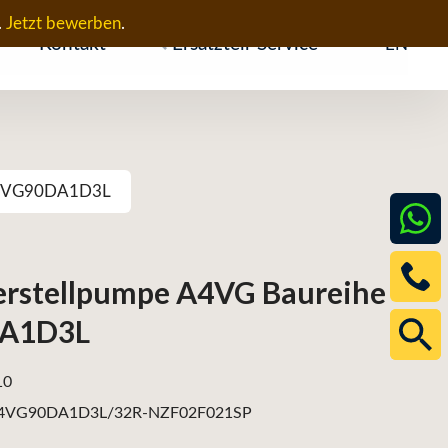
.
Jetzt bewerben
.
Kontakt
Ersatzteil-Service
EN
 A4VG90DA1D3L
erstellpumpe A4VG Baureihe
DA1D3L
10
4VG90DA1D3L/32R-NZF02F021SP