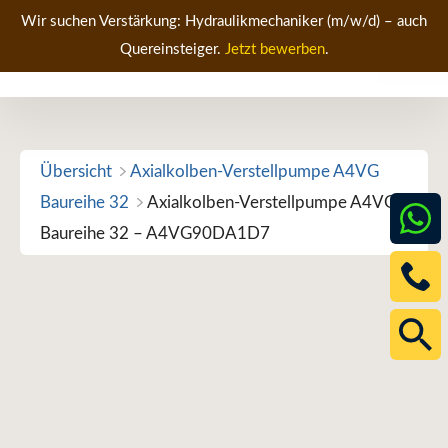
Zum
Wir suchen Verstärkung: Hydraulikmechaniker (m/w/d) – auch
Inhalt
Quereinsteiger.
Jetzt bewerben
.
Men
springen
Übersicht
Axialkolben-Verstellpumpe A4VG
Baureihe 32
Axialkolben-Verstellpumpe A4VG
Baureihe 32 – A4VG90DA1D7