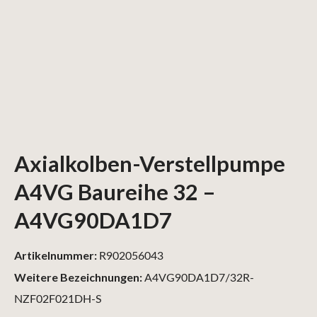
Axialkolben-Verstellpumpe
A4VG Baureihe 32 –
A4VG90DA1D7
Artikelnummer:
R902056043
Weitere Bezeichnungen:
A4VG90DA1D7/32R-
NZF02F021DH-S