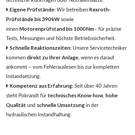
technische Rückfragen oder Notfalleinsätze.
Eigene Prüfstände:
Rexroth-
Wir betreiben
Prüfstände bis 390 kW
sowie
Motorenprüfstand bis 1000 Nm
einen
– für präzise
Tests, Messungen und höchste Betriebssicherheit.
Schnelle Reaktionszeiten:
Unsere Servicetechniker
direkt zu Ihrer Anlage
kommen
, wenn es darauf
ankommt – vom Fehlerauslesen bis zur kompletten
Instandsetzung.
Kompetenz aus Erfahrung:
Seit über 40 Jahren
technisches Know-how
hohe
steht Pokrandt für
,
Qualität
schnelle Umsetzung
und
in der
hydraulischen Instandhaltung.