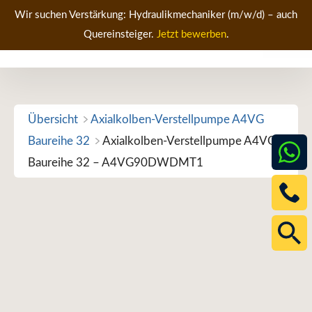
Zum
Wir suchen Verstärkung: Hydraulikmechaniker (m/w/d) – auch
Inhalt
Quereinsteiger.
Jetzt bewerben
.
Men
springen
Übersicht
Axialkolben-Verstellpumpe A4VG
Baureihe 32
Axialkolben-Verstellpumpe A4VG
Baureihe 32 – A4VG90DWDMT1